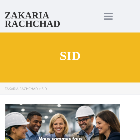
ZAKARIA
Toggle navi
RACHCHAD
SID
ZAKARIA RACHCHAD
>
SID